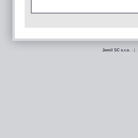
Jemil SC s.r.o.
- | 