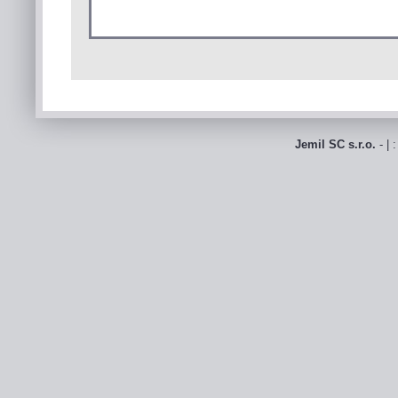
Jemil SC s.r.o.
- | 