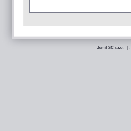
Jemil SC s.r.o.
- | 