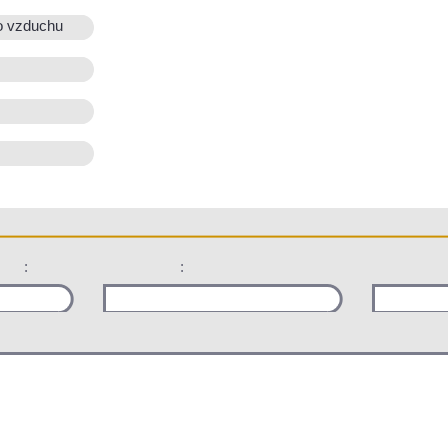
o vzduchu
:
: