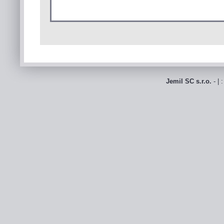
Jemil SC s.r.o.
- | 