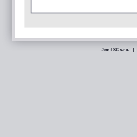
Jemil SC s.r.o.
- | 