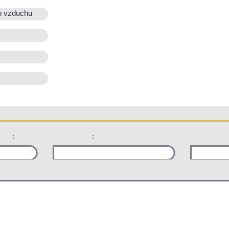
o vzduchu
:
: