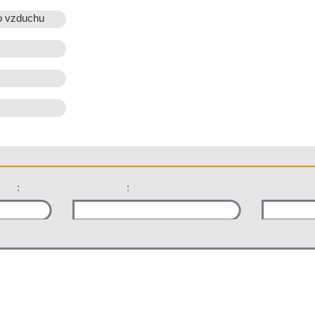
o vzduchu
:
: