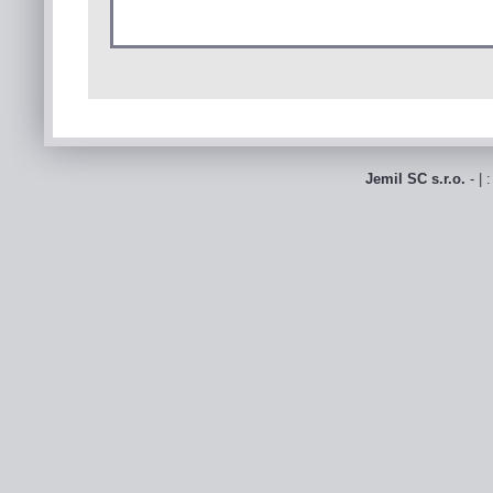
Jemil SC s.r.o.
- | 