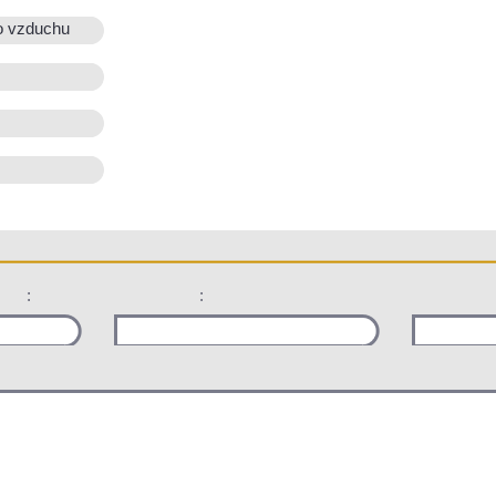
o vzduchu
:
: