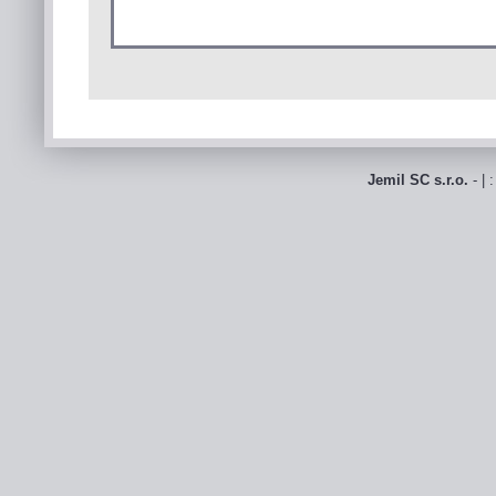
Jemil SC s.r.o.
- | 