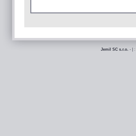
Jemil SC s.r.o.
- | 